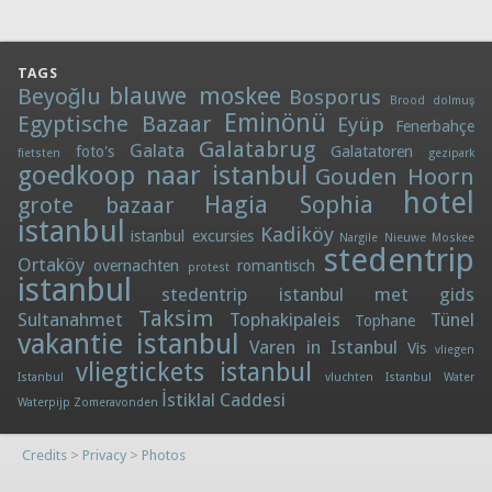
TAGS
blauwe moskee
Beyoğlu
Bosporus
Brood
dolmuş
Eminönü
Egyptische Bazaar
Eyüp
Fenerbahçe
Galatabrug
Galata
foto's
Galatatoren
fietsten
gezipark
goedkoop naar istanbul
Gouden Hoorn
hotel
Hagia Sophia
grote bazaar
istanbul
Kadiköy
istanbul excursies
Nargile
Nieuwe Moskee
stedentrip
Ortaköy
overnachten
romantisch
protest
istanbul
stedentrip istanbul met gids
Taksim
Sultanahmet
Tophakipaleis
Tünel
Tophane
vakantie istanbul
Varen in Istanbul
Vis
vliegen
vliegtickets istanbul
Istanbul
vluchten Istanbul
Water
İstiklal Caddesi
Waterpijp
Zomeravonden
Credits
>
Privacy
>
Photos