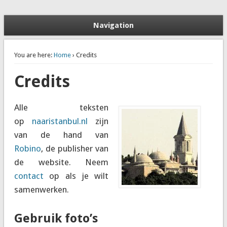
Stedentrip Istanbul: Aanbiedingen, Tips en Bezienswaardigheden
Naar Istanbul
Navigation
You are here:
Home
› Credits
Credits
Alle teksten
op
naaristanbul.nl
zijn
van de hand van
Robino
, de publisher van
de website. Neem
contact
op als je wilt
samenwerken.
Gebruik foto’s