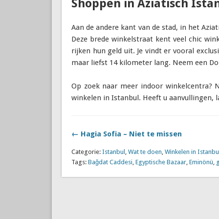
Shoppen in Aziatisch Ista
Aan de andere kant van de stad, in het Azia
Deze brede winkelstraat kent veel chic wink
rijken hun geld uit. Je vindt er vooral exclu
maar liefst 14 kilometer lang. Neem een Do
Op zoek naar meer indoor winkelcentra?
winkelen in Istanbul. Heeft u aanvullingen, 
← Hagia Sofia – Niet te missen
Categorie:
Istanbul
,
Wat te doen
,
Winkelen in Istanbu
Tags:
Bağdat Caddesi
,
Egyptische Bazaar
,
Eminönü
,