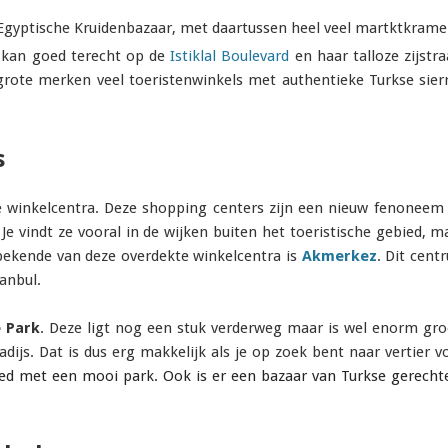
 Egyptische Kruidenbazaar, met daartussen heel veel martktkrame
s kan goed terecht op de
Istiklal Boulevard
en haar talloze zijstra
 grote merken veel toeristenwinkels met authentieke Turkse sier
s
te winkelcentra. Deze shopping centers zijn een nieuw fenoneem 
Je vindt ze vooral in de wijken buiten het toeristische gebied, m
bekende van deze overdekte winkelcentra is
Akmerkez
. Dit cent
anbul.
e Park
. Deze ligt nog een stuk verderweg maar is wel enorm groo
ijs. Dat is dus erg makkelijk als je op zoek bent naar vertier v
ed met een mooi park. Ook is er een bazaar van Turkse gerecht