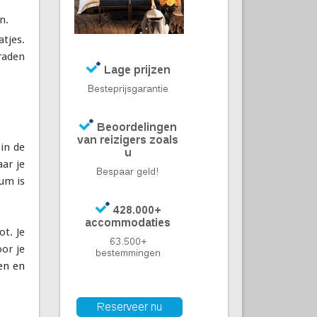
n.
atjes.
raden
in de
aar je
rum is
t. Je
oor je
en en