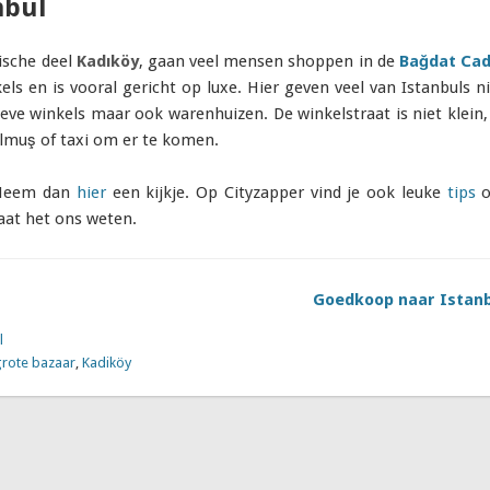
nbul
tische deel
Kadıköy
, gaan veel mensen shoppen in de
Bağdat Cad
els en is vooral gericht op luxe. Hier geven veel van Istanbuls 
sieve winkels maar ook warenhuizen. De winkelstraat is niet klein, 
lmuş of taxi om er te komen.
 Neem dan
hier
een kijkje. Op Cityzapper vind je ook leuke
tips
o
laat het ons weten.
Goedkoop naar Istan
l
grote bazaar
,
Kadiköy