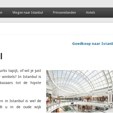
rdigheden
en
Vliegen naar Istanbul
Prinseneilanden
Hotels
Goedkoop naar Istan
l
ks tapijt, of wil je just
 winkels? In Istanbul is
bazaars tot de hipste
 in Istanbul is wel de
ndt u in de oude wijk