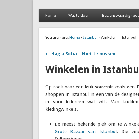
Naar Istanbul
Stedentrip Istanbul: Aanbiedingen, Tips en Bezienswaa
Home
Wat te doen
Bezienswaardighed
You are here:
Home
›
Istanbul
› Winkelen in Istanbul
← Hagia Sofia – Niet te missen
Winkelen in Istanbu
Op zoek naar een leuk souvenir zoals een Tur
shoppen in Istanbul in een van de designer
er voor iedereen wat wils. Van kruiden
kledingwinkels.
De meest bekende plek om te winkelen
Grote Bazaar van Istanbul
. Die vi
Sultanahmet.