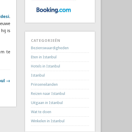
desi
.
nieuwe
hij is
CATEGORIEËN
Bezienswaardigheden
m te
Eten in Istanbul
Hotels in Istanbul
Istanbul
bul →
Prinseneilanden
Reizen naar Istanbul
Uitgaan in Istanbul
Wat te doen
Winkelen in Istanbul