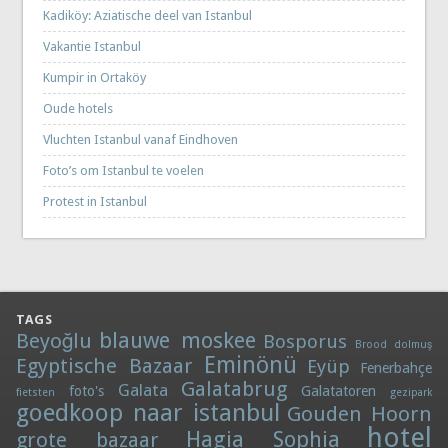
Kadiköy: Aziatische deel van Istanbul
Vakantie Istanbul
Kumpir in Ortaköy
Oude hotels
Vluchten Istanbul vanaf Eindhoven
Foto’s om Istanbul te voelen
Protest in Istanbul
TAGS
blauwe moskee
Beyoğlu
Bosporus
Brood
dolmuş
Eminönü
Egyptische Bazaar
Eyüp
Fenerbahçe
Galatabrug
Galata
foto's
Galatatoren
fietsten
gezipark
goedkoop naar istanbul
Gouden Hoorn
hotel
Hagia Sophia
grote bazaar