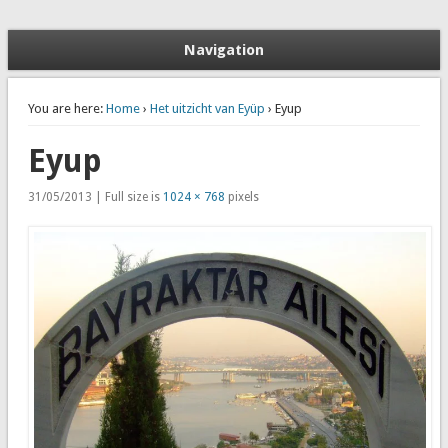
Stedentrip Istanbul: Aanbiedingen, Tips en Bezienswaardigheden
Naar Istanbul
Navigation
You are here:
Home
›
Het uitzicht van Eyüp
› Eyup
Eyup
31/05/2013 | Full size is
1024 × 768
pixels