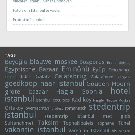
Vluchten Istanbul vanaf Eindhoven
Foto’s om Istanbul te voelen
Protest in Istanbul
TAGS
blauwe moskee
Beyoğlu
Bosporus
Brood
dolmuş
Eminönü
Egyptische Bazaar
Eyüp
Fenerbahçe
Galatabrug
Galata
foto's
Galatatoren
fietsten
gezipark
goedkoop naar istanbul
Gouden Hoorn
hotel
Hagia Sophia
grote bazaar
istanbul
Kadiköy
istanbul excursies
Nargile
Nieuwe Moskee
stedentrip
Ortaköy
overnachten
romantisch
protest
istanbul
stedentrip istanbul met gids
Taksim
Sultanahmet
Tophakipaleis
Tünel
Tophane
vakantie istanbul
Varen in Istanbul
Vis
vliegen